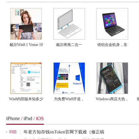
戴尔Win8.1 Venue 10
戴尔将推二合一
镁铝合金机身，东
Win8内部版本知多少
为免费Win9开道，
Windows商店大热，
iPhone
/
iPad
/ iOS
03日
年老方知存钱imToken官网下载难（修正稿