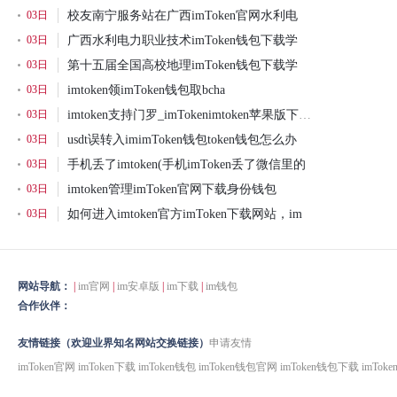
03日
校友南宁服务站在广西imToken官网水利电
03日
广西水利电力职业技术imToken钱包下载学
03日
第十五届全国高校地理imToken钱包下载学
03日
imtoken领imToken钱包取bcha
03日
imtoken支持门罗_imTokenimtoken苹果版下载官
03日
usdt误转入imimToken钱包token钱包怎么办
03日
手机丢了imtoken(手机imToken丢了微信里的
03日
imtoken管理imToken官网下载身份钱包
03日
如何进入imtoken官方imToken下载网站，im
网站导航
：
|
im官网
|
im安卓版
|
im下载
|
im钱包
合作伙伴：
友情链接（欢迎业界知名网站交换链接）
申请友情
imToken官网
imToken下载
imToken钱包
imToken钱包官网
imToken钱包下载
imToke