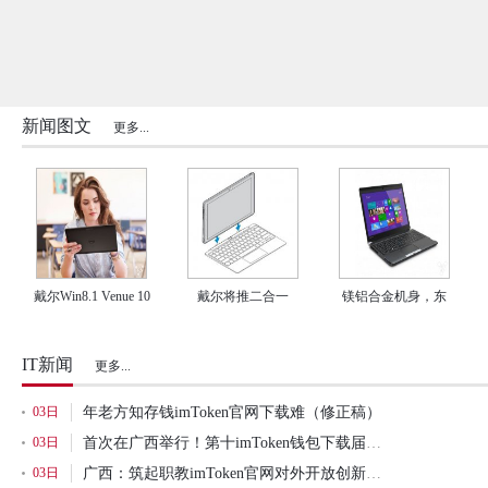
新闻图文
更多...
戴尔Win8.1 Venue 10
戴尔将推二合一
镁铝合金机身，东
IT新闻
更多...
03日
年老方知存钱imToken官网下载难（修正稿）
03日
首次在广西举行！第十imToken钱包下载届全国青年
03日
广西：筑起职教imToken官网对外开放创新高地